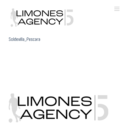
Skip
to
content
Soldevilla_Pescara