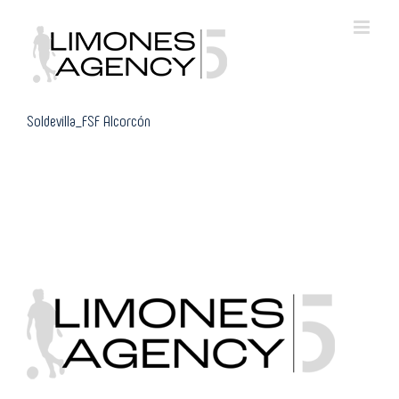
Skip
to
content
Soldevilla_FSF Alcorcón