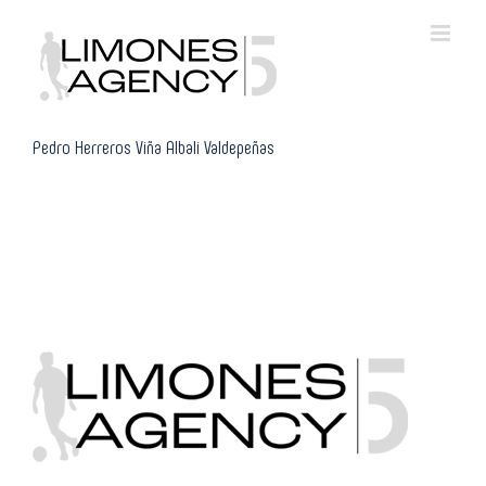
Skip
to
content
Pedro Herreros Viña Albali Valdepeñas