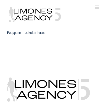
Skip
to
content
Paappanen Toukolan Teras