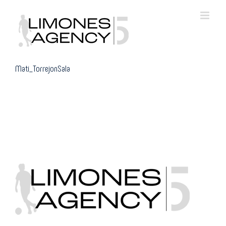
Skip
to
content
Mati_TorrejonSala