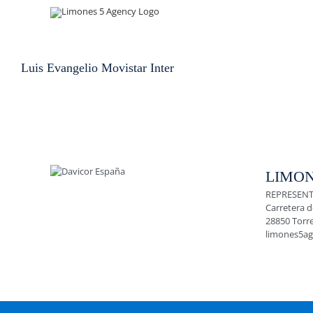
Skip
to
content
Luis Evangelio Movistar Inter
LIMON
REPRESENT
Carretera d
28850 Torr
limones5a