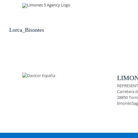
Skip
to
content
Lorca_Bisontes
LIMON
REPRESENT
Carretera d
28850 Torr
limones5a