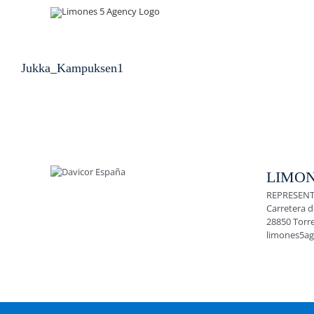
Skip
to
content
Jukka_Kampuksen1
LIMON
REPRESENT
Carretera d
28850 Torr
limones5a