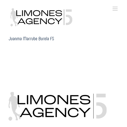
Skip
to
content
Juanma Marrube Burela FS