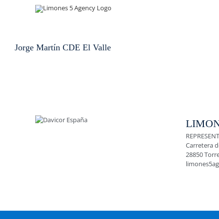
Skip
to
content
Jorge Martín CDE El Valle
LIMON
REPRESENT
Carretera d
28850 Torr
limones5a