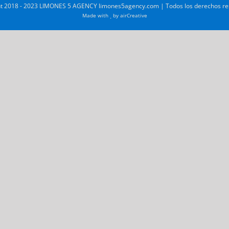
t 2018 - 2023 LIMONES 5 AGENCY limones5agency.com | Todos los derechos r
Made with
by
airCreative