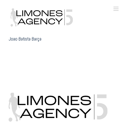
Skip
to
content
Joao Batista Barça