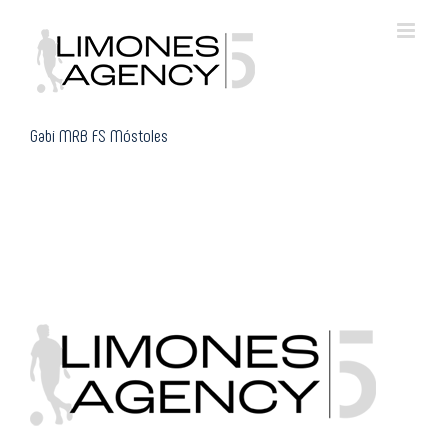
Skip
to
content
Gabi MRB FS Móstoles