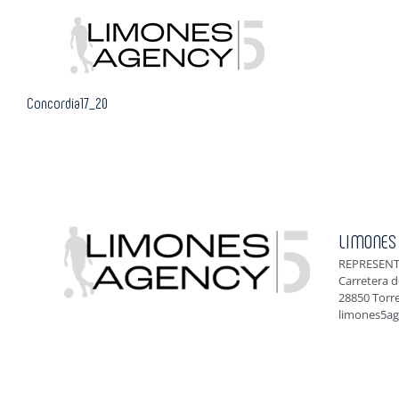
Skip
to
content
Concordia17_20
LIMONES
REPRESENT
Carretera d
28850 Torr
limones5a