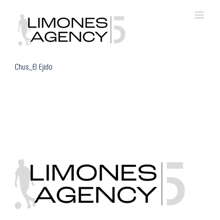
Skip
to
content
Chus_El Ejido