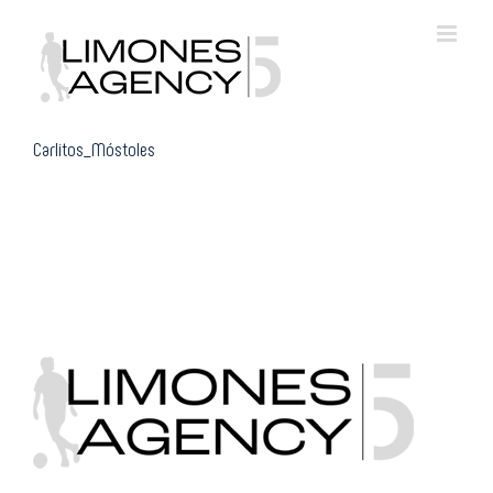
Skip
to
content
Carlitos_Móstoles