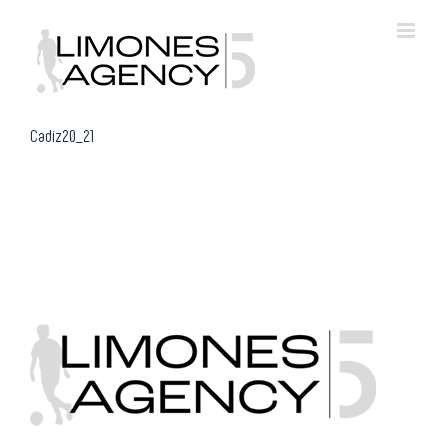
Skip
to
content
Cadiz20_21