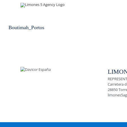
Skip
to
content
Boutimah_Portos
LIMON
REPRESENT
Carretera d
28850 Torr
limones5a