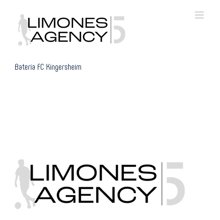
Skip
to
content
Bateria FC Kingersheim