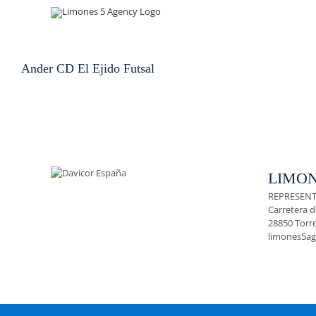
Skip
to
content
Ander CD El Ejido Futsal
LIMON
REPRESENT
Carretera d
28850 Torr
limones5a