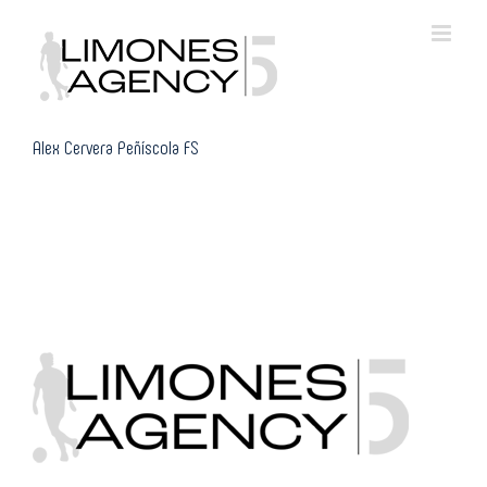
Skip
to
content
Alex Cervera Peñíscola FS