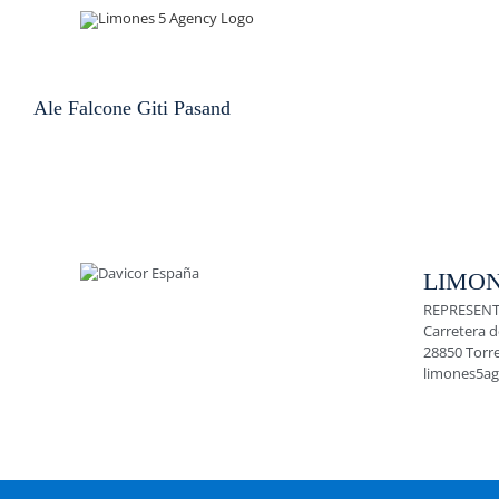
Skip
to
content
Ale Falcone Giti Pasand
LIMON
REPRESENT
Carretera d
28850 Torr
limones5a