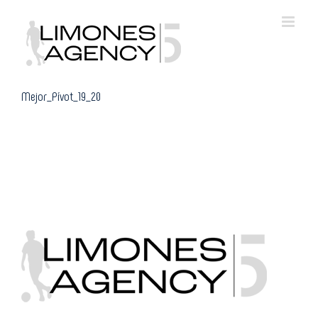
Skip
to
content
Mejor_Pívot_19_20