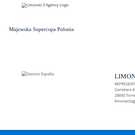
Skip
to
content
Majewska Supercopa Polonia
LIMON
REPRESENT
Carretera d
28850 Torr
limones5a