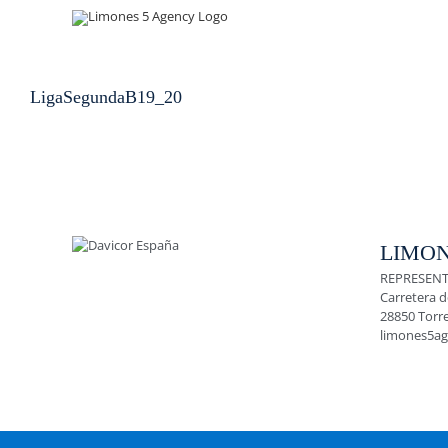
Skip
to
content
LigaSegundaB19_20
LIMON
REPRESENT
Carretera d
28850 Torr
limones5a