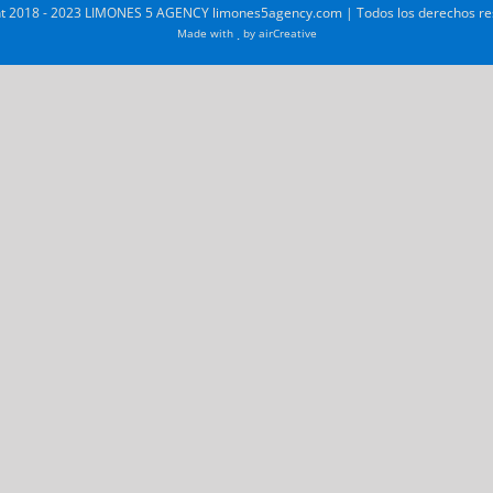
t 2018 - 2023 LIMONES 5 AGENCY limones5agency.com | Todos los derechos r
Made with
by
airCreative