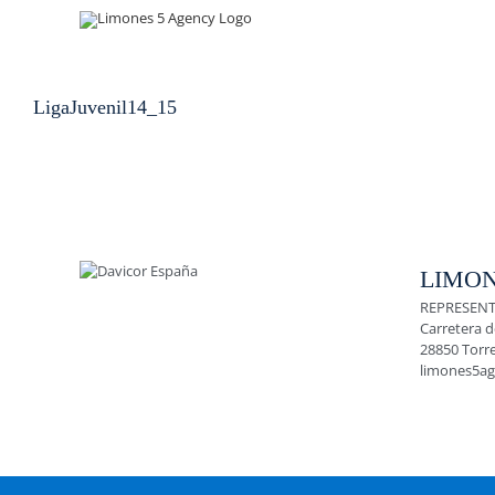
Skip
to
content
LigaJuvenil14_15
LIMON
REPRESENT
Carretera d
28850 Torr
limones5a