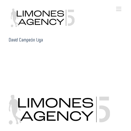
Skip
to
content
David Campeón Liga