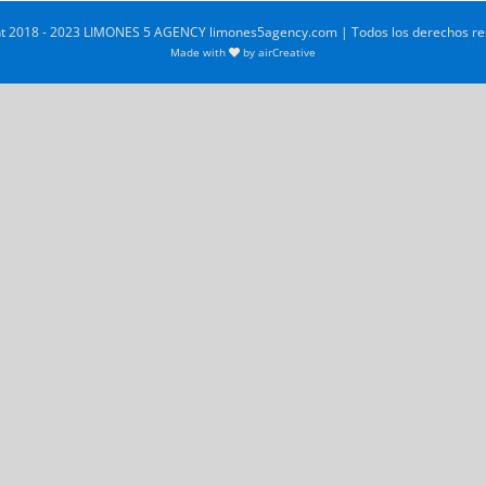
t 2018 - 2023 LIMONES 5 AGENCY limones5agency.com | Todos los derechos r
Made with
by
airCreative