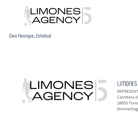
Skip
to
content
Dani Henrique_Estadual
LIMONES
REPRESENT
Carretera d
28850 Torr
limones5a