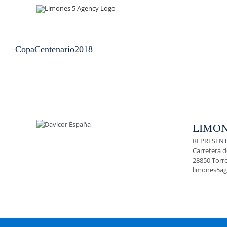
Skip
to
content
CopaCentenario2018
LIMON
REPRESENT
Carretera d
28850 Torr
limones5a