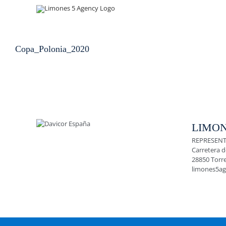
Skip
to
content
Copa_Polonia_2020
LIMON
REPRESENT
Carretera d
28850 Torr
limones5a