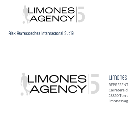
Skip
to
content
Alex Aurrecoechea Internacional Sub19
LIMONES
REPRESENT
Carretera d
28850 Torr
limones5a