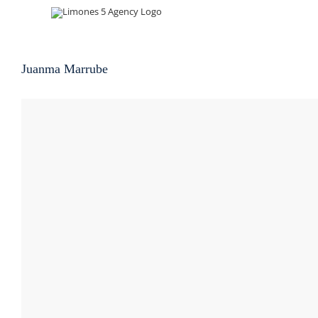
Skip
to
content
Juanma Marrube