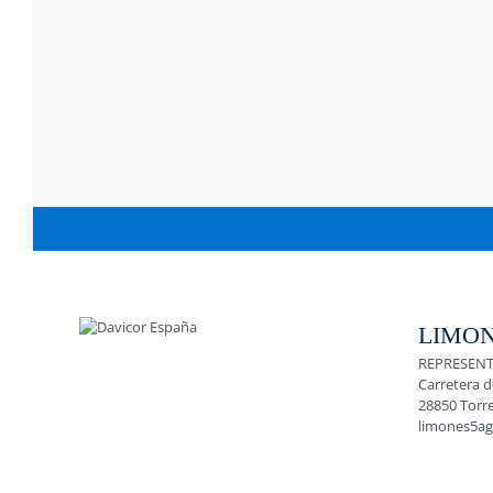
LIMON
REPRESENT
Carretera d
28850 Torr
limones5a